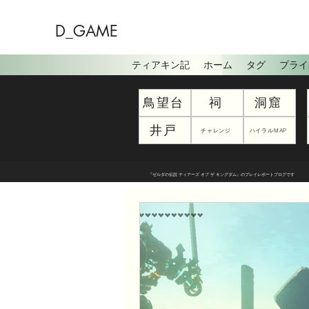
D_GAME
ティアキン記
ホーム
タグ
プライ
鳥望台
祠
洞窟
井戸
チャレンジ
ハイラルMAP
『ゼルダの伝説 ティアーズ オブ ザ キングダム』のプレイレポートブログです