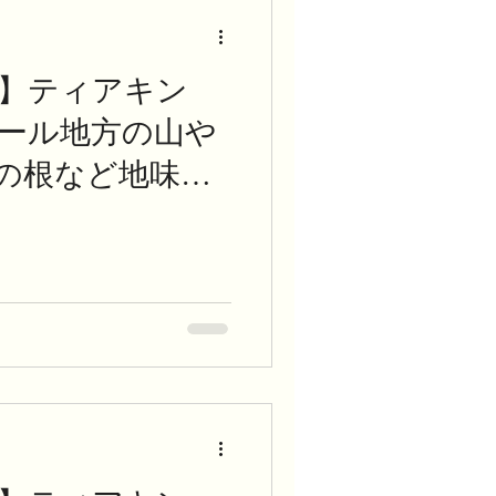
】ティアキン
ネール地方の山や
の根など地味行