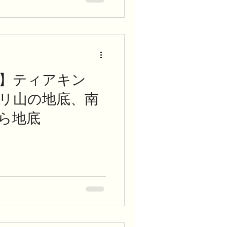
】ティアキン
トリ山の地底、南
ら地底