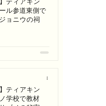
】ティアキン
ネール参道東側で
ジョニウの祠
】ティアキン
テノ学校で教材