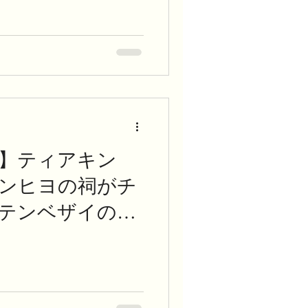
】ティアキン
ウンヒヨの祠がチ
テンベザイの祠
くい