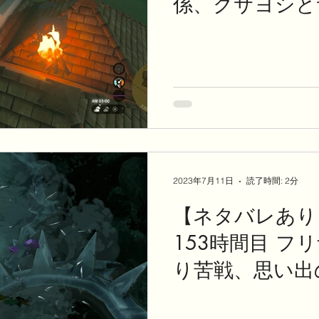
係、クサヨシと
パラセール布変
2023年7月11日
読了時間: 2分
【ネタバレあり
153時間目 フ
り苦戦、思い出
再開