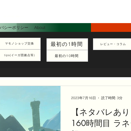
ゼルダの伝説 攻略サイト
バシーポリシー
About
最初の1時間
マモノショップ交換
レビュー・コラム
tips(イーガ団拠点等)
最初の10時間
2023年7月16日
読了時間: 3分
【ネタバレあり
160時間目 ラ