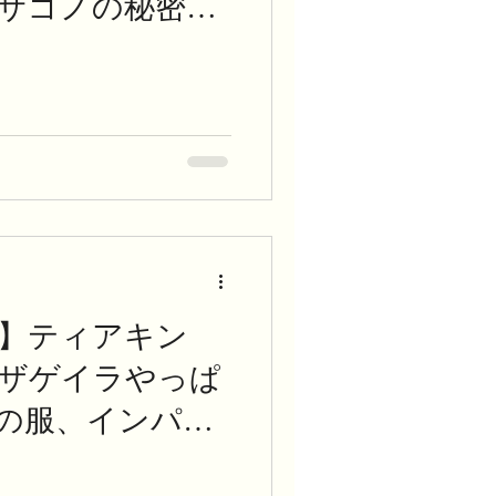
サゴノの秘密、
更
】ティアキン
リザゲイラやっぱ
の服、インパに