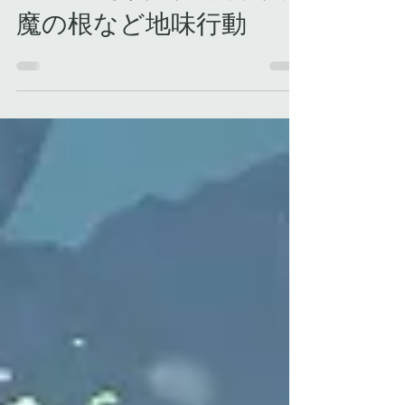
地方の山や川、地底で破
魔の根など地味行動