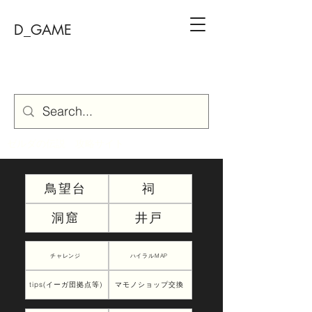
D_GAME
ゼルダの伝説 攻略サイト
鳥望台
祠
洞窟
井戸
チャレンジ
ハイラルMAP
tips(イーガ団拠点等)
マモノショップ交換