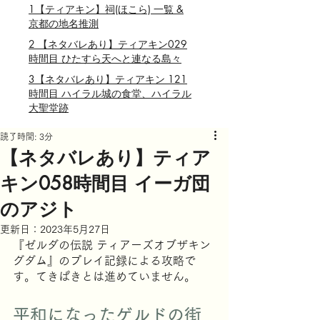
1【ティアキン】祠(ほこら) 一覧 &
京都の地名推測
2 【ネタバレあり】ティアキン029
時間目 ひたすら天へと連なる島々
3【ネタバレあり】ティアキン 121
時間目 ハイラル城の食堂、ハイラル
大聖堂跡
読了時間: 3分
【ネタバレあり】ティア
キン058時間目 イーガ団
のアジト
更新日：
2023年5月27日
『ゼルダの伝説 ティアーズオブザキン
グダム』のプレイ記録による攻略で
す。てきぱきとは進めていません。
平和になったゲルドの街