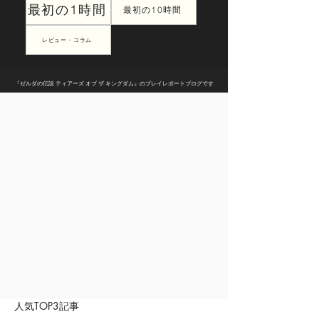
最初の1時間
最初の10時間
レビュー・コラム
『ゼルダの伝説 ティアーズ オブ ザ キングダム』のプレイレポートブログです
人気TOP3記事