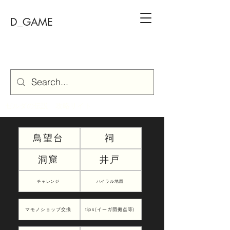
D_GAME
ゼルダの伝説 攻略サイト
鳥望台
祠
洞窟
井戸
チャレンジ
ハイラル地図
マモノショップ交換
tips(イーガ団拠点等)