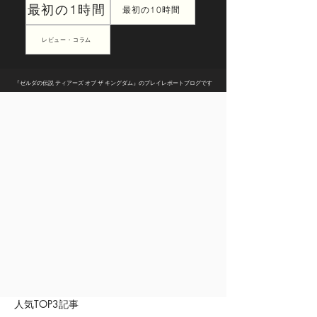
最初の1時間
最初の10時間
レビュー・コラム
『ゼルダの伝説 ティアーズ オブ ザ キングダム』のプレイレポートブログです
人気TOP3記事