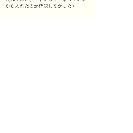
から入れたのか確認しなかった）
イゴションの祠
水湧きの島
ティアキン41～80時間目
すべて表示
最新記事