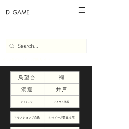
D_GAME
ゼルダの伝説 攻略サイト
鳥望台
祠
洞窟
井戸
チャレンジ
ハイラル地図
マモノショップ交換
tips(イーガ団拠点等)