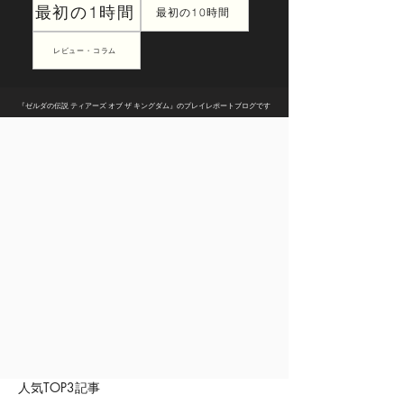
最初の1時間
最初の10時間
レビュー・コラム
『ゼルダの伝説 ティアーズ オブ ザ キングダム』のプレイレポートブログです
人気TOP3記事