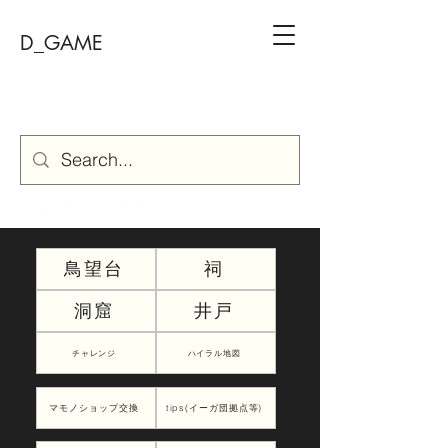
D_GAME
ゼルダの伝説 攻略サイト
鳥望台
祠
洞窟
井戸
チャレンジ
ハイラル地図
マモノショップ交換
tips(イーガ団拠点等)