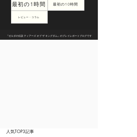
最初の1時間
最初の10時間
レビュー・コラム
『ゼルダの伝説 ティアーズ オブ ザ キングダム』のプレイレポートブログです
人気TOP3記事