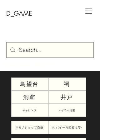
D_GAME
ゼルダの伝説 攻略サイト
鳥望台
祠
洞窟
井戸
チャレンジ
ハイラル地図
マモノショップ交換
tips(イーガ団拠点等)