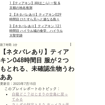
1【ティアキン】祠(ほこら) 一覧 &
京都の地名推測
2 【ネタバレあり】ティアキン029
時間目 ひたすら天へと連なる島々
3【ネタバレあり】ティアキン 121
時間目 ハイラル城の食堂、ハイラル
大聖堂跡
読了時間: 3分
【ネタバレあり】ティア
キン048時間目 服が２つ
もとれる、未確認生物うわ
ああ
更新日：
2023年7月15日
このプレイレポートのトピック：
白龍どこ？はじまりの空島に戻っ
てみる
ラムダの財宝とろう 北ハイラル平