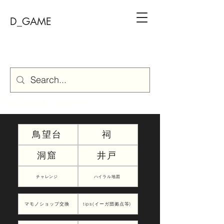
D_GAME
ゼルダの伝説 攻略サイト
鳥望台
祠
洞窟
井戸
チャレンジ
ハイラル地図
マモノショップ交換
tips(イーガ団拠点等)