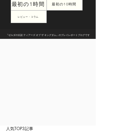
最初の1時間
最初の10時間
レビュー・コラム
『ゼルダの伝説 ティアーズ オブ ザ キングダム』のプレイレポートブログです
人気TOP3記事