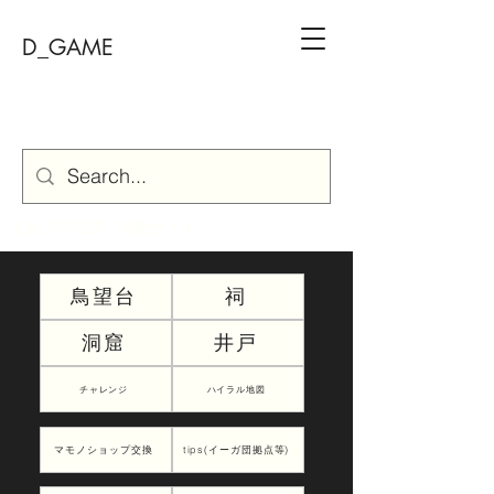
D_GAME
ゼルダの伝説 攻略サイト
鳥望台
祠
洞窟
井戸
チャレンジ
ハイラル地図
マモノショップ交換
tips(イーガ団拠点等)