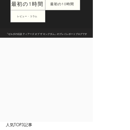
最初の1時間
最初の10時間
レビュー・コラム
『ゼルダの伝説 ティアーズ オブ ザ キングダム』のプレイレポートブログです
人気TOP3記事