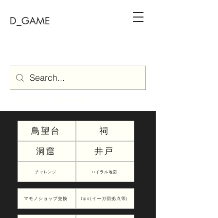
D_GAME
ゼルダの伝説 攻略サイト
鳥望台
祠
洞窟
井戸
チャレンジ
ハイラル地図
マモノショップ交換
tips(イーガ団拠点等)