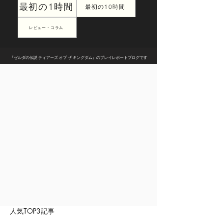
最初の1時間
最初の10時間
レビュー・コラム
『ゼルダの伝説 ティアーズ オブ ザ キングダム』のプレイレポートブログです
人気TOP3記事