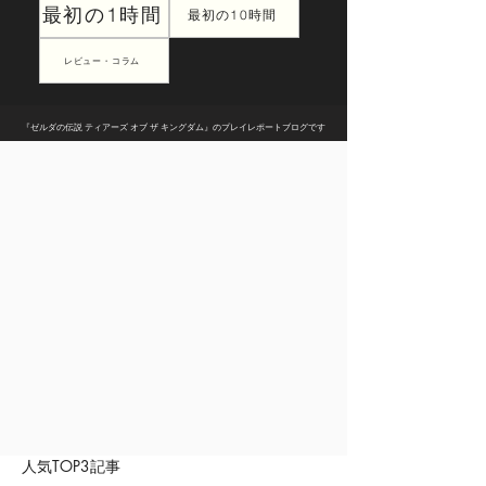
最初の1時間
最初の10時間
レビュー・コラム
『ゼルダの伝説 ティアーズ オブ ザ キングダム』のプレイレポートブログです
人気TOP3記事