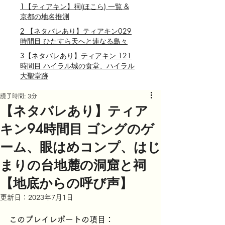
1【ティアキン】祠(ほこら) 一覧 &
京都の地名推測
2 【ネタバレあり】ティアキン029
時間目 ひたすら天へと連なる島々
3【ネタバレあり】ティアキン 121
時間目 ハイラル城の食堂、ハイラル
大聖堂跡
読了時間: 3分
【ネタバレあり】ティア
キン94時間目 ゴングのゲ
ーム、眼はめコンプ、はじ
まりの台地麓の洞窟と祠
【地底からの呼び声】
更新日：
2023年7月1日
このプレイレポートの項目：