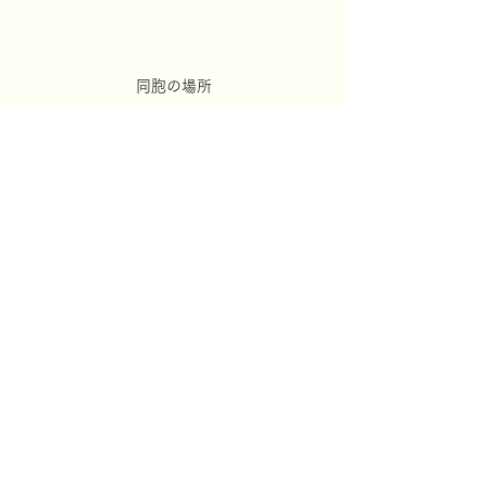
同胞の場所
ティアキン081～120時間
すべて表示
最新記事