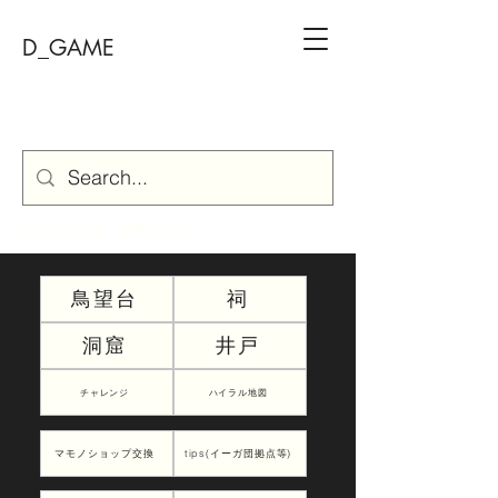
D_GAME
ゼルダの伝説 攻略サイト
鳥望台
祠
洞窟
井戸
チャレンジ
ハイラル地図
マモノショップ交換
tips(イーガ団拠点等)